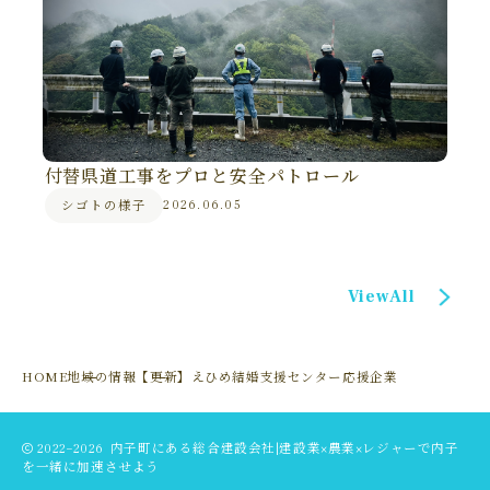
付替県道工事をプロと安全パトロール
シゴトの様子
2026.06.05
ViewAll
HOME
地域の情報
【更新】えひめ結婚支援センター応援企業
2022–2026
内子町にある総合建設会社|建設業×農業×レジャーで内子
を一緒に加速させよう